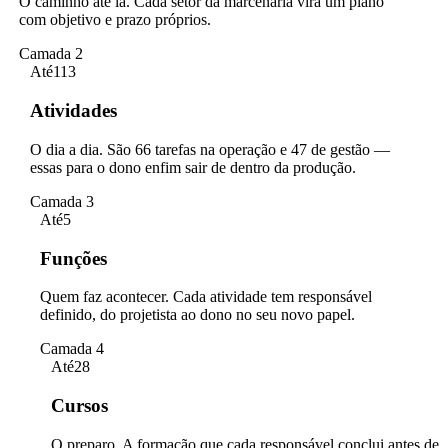
O caminho até lá. Cada setor da marcenaria vira um plano
com objetivo e prazo próprios.
Camada 2
Até
113
Atividades
O dia a dia. São 66 tarefas na operação e 47 de gestão —
essas para o dono enfim sair de dentro da produção.
Camada 3
Até
5
Funções
Quem faz acontecer. Cada atividade tem responsável
definido, do projetista ao dono no seu novo papel.
Camada 4
Até
28
Cursos
O preparo. A formação que cada responsável conclui antes de